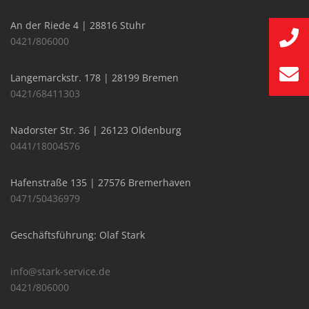
An der Riede 4 | 28816 Stuhr
0421/806000
Langemarckstr. 178 | 28199 Bremen
0421/68411303
Nadorster Str. 36 | 26123 Oldenburg
0441/18004576
Hafenstraße 135 | 27576 Bremerhaven
0471/50436979
Geschäftsführung: Olaf Stark
info@stark-service.de
0421/806000