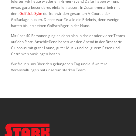
feierten wir heute wieder ein Firmen-Event! Dafür haben wir uns
etwas ganz besonderes einfallen lassen. In Zusammenarbeit mit
dem
Golfclub Syke
durften wir den gesamten A-Course der
Golfanlage nutzen. Dieses war für alle ein Erlebnis, denn wenige
hatten bis jetzt einen Golfschläger in der Hand.
Mit über 40 Personen ging es dann also in dreier oder vierer Teams
auf den Platz. Anschließend haben wir den Abend in der Brasserie
Clubhaus mit guter Laune, guter Musik und bei gutem Essen und
Getränken ausklingen lassen.
Wir freuen uns über den gelungenen Tag und auf weitere
Veranstaltungen mit unserem starken Team!