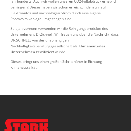
Jahrhunderts. Auch wir wollen unseren CO2-Fußabdruck erheblich
verringern! Dieses haben wir schon erreicht, indem wir auf
Elektroautos und nachhaltigen Strom durch eine eigene
Photovoltaikanlage umgestiegen sind.
Seit Jahrzehnten verwenden wir die Reinigungsprodukte des
Unternehmens Dr.Schnell. Wir freuen uns über die Nachricht, dass
DR.SCHNELL von der unabhängigen
Nachhaltigkeitsberatungsgesellschaft als
Klimaneutrales
Unternehmen zertifiziert
wurde.
Dieses bringt uns einen großen Schritt näher in Richtung
Klimaneutralität!