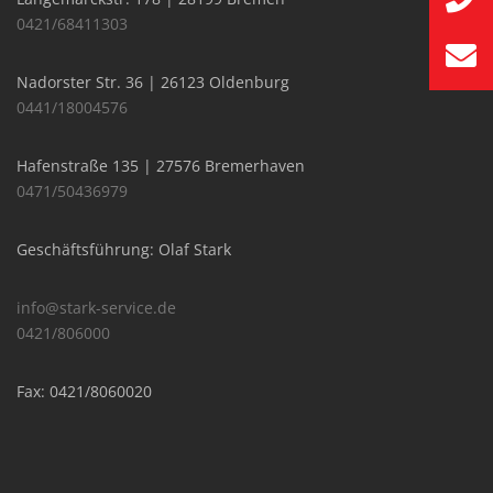
0421/68411303
Nadorster Str. 36 | 26123 Oldenburg
0441/18004576
Hafenstraße 135 | 27576 Bremerhaven
0471/50436979
Geschäftsführung: Olaf Stark
info@stark-service.de
0421/806000
Fax: 0421/8060020