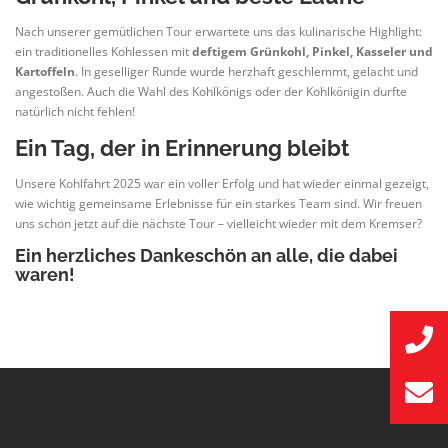
Nach unserer gemütlichen Tour erwartete uns das kulinarische Highlight:
ein traditionelles Kohlessen mit
deftigem Grünkohl, Pinkel, Kasseler und
Kartoffeln
. In geselliger Runde wurde herzhaft geschlemmt, gelacht und
angestoßen. Auch die Wahl des Kohlkönigs oder der Kohlkönigin durfte
natürlich nicht fehlen!
Ein Tag, der in Erinnerung bleibt
Unsere Kohlfahrt 2025 war ein voller Erfolg und hat wieder einmal gezeigt,
wie wichtig gemeinsame Erlebnisse für ein starkes Team sind. Wir freuen
uns schon jetzt auf die nächste Tour – vielleicht wieder mit dem Kremser?
Ein herzliches Dankeschön an alle, die dabei
waren!